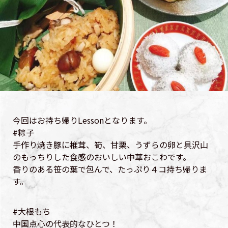
今回はお持ち帰りLessonとなります。
#粽子
手作り焼き豚に椎茸、筍、甘栗、うずらの卵と具沢山
のもっちりした食感のおいしい中華おこわです。
香りのある笹の葉で包んで、たっぷり４コ持ち帰りま
す。
#大根もち
中国点心の代表的なひとつ！