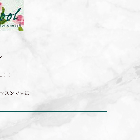
ン。
し！！
レッスンです◎