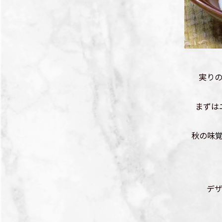
実り
まずは
秋の味
デ