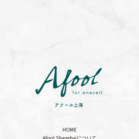
HOME
Afool Shanghaiについて