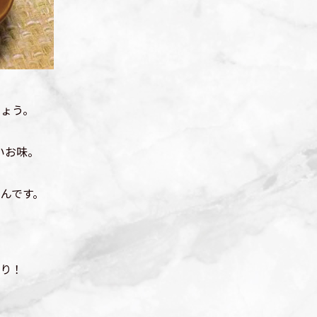
ょう。
いお味。
んです。
り！